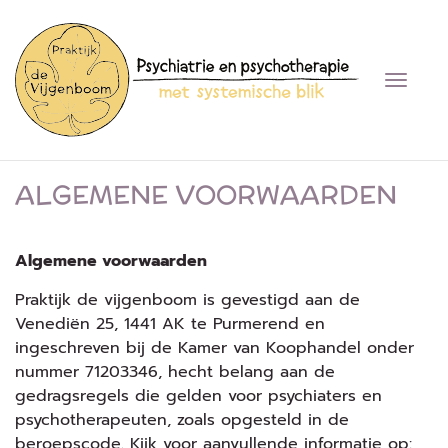
T
o
g
g
l
ALGEMENE VOORWAARDEN
e
n
a
v
Algemene voorwaarden
i
Praktijk de vijgenboom is gevestigd aan de
g
Venediën 25, 1441 AK te Purmerend en
a
t
ingeschreven bij de Kamer van Koophandel onder
i
nummer 71203346, hecht belang aan de
o
gedragsregels die gelden voor psychiaters en
n
psychotherapeuten, zoals opgesteld in de
beroepscode. Kijk voor aanvullende informatie op: